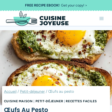
Aller
FREE RECIPE EBOOK!
Get your copy! >
au
contenu
Accueil
/
Petit-déjeuner
/
Œufs au pesto
CUISINE MAISON
|
PETIT-DÉJEUNER
|
RECETTES FACILES
Œufs Au Pesto