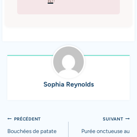
it!
!
Sophia Reynolds
Navigation
PRÉCÉDENT
SUIVANT
de
Bouchées de patate
Purée onctueuse au