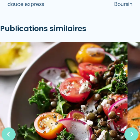
douce express
Boursin
l’article
Publications similaires