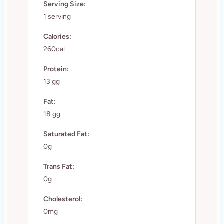
Serving Size:
1 serving
Calories:
260cal
Protein:
13 gg
Fat:
18 gg
Saturated Fat:
0g
Trans Fat:
0g
Cholesterol:
0mg