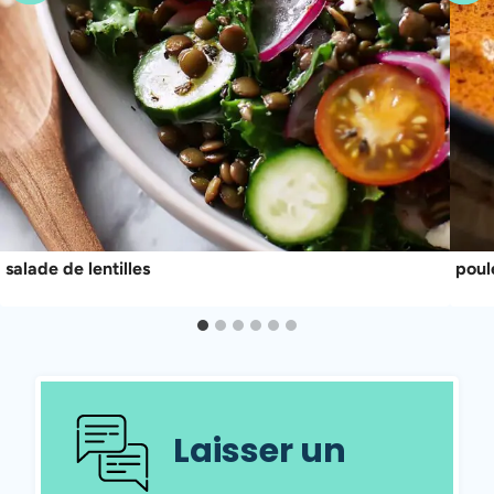
salade de lentilles
poul
Laisser un