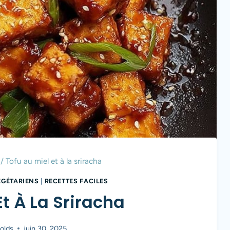
/
Tofu au miel et à la sriracha
ÉGÉTARIENS
|
RECETTES FACILES
Et À La Sriracha
olds
juin 30, 2025