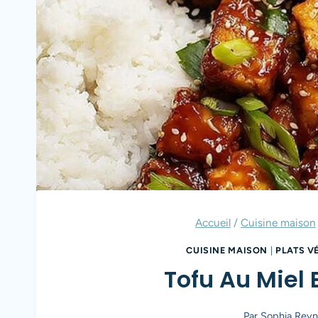
Accueil
/
Cuisine maison
CUISINE MAISON
|
PLATS V
Tofu Au Miel 
Par
Sophia Reyn