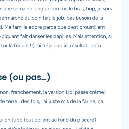
s une semaine longue comme le bras, hop, je sors
upermarché du coin fait le job, pas besoin de la
rti. Ma famille adore parce que c’est croustillant
quant fait danser les papilles. Mais attention, si
ur la fécule ! (J’ai déjà oublié, résultat : tofu
ise (ou pas…)
sinon, franchement, la version Lidl passe crème)
erre ; des fois, j’ai juste mis de la farine, ça
ui en tube tout collant au fond du placard)
n si t’as le feu au palais ou pas – j’ai déjà