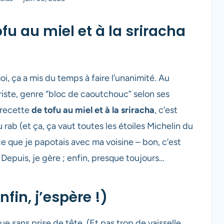
ofu au miel et à la sriracha
oi, ça a mis du temps à faire l’unanimité. Au
riste, genre “bloc de caoutchouc” selon ses
e recette
de tofu au miel et à la sriracha
, c’est
b (et ça, ça vaut toutes les étoiles Michelin du
ce que je papotais avec ma voisine – bon, c’est
. Depuis, je gère ; enfin, presque toujours…
fin, j’espère !)
ue sans prise de tête. (Et pas trop de vaisselle,