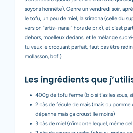
soyons honnête). Genre un vendredi soir, aprè
le tofu, un peu de miel, la sriracha (celle du s
version “artis- nanal” hors de prix), et c’est pa
dehors, moelleux dedans, et le mélange sucré-pi
tu veux le croquant parfait, faut pas être radin s
mollasson, bof.)
Les ingrédients que j’util
400g de tofu ferme (bio si t’as les sous, 
2 càs de fécule de maïs (maïs ou pomme de t
dépanne mais ça croustille moins)
3 càs de miel (n’importe lequel, même cel
2 càs de sauce sriracha (plus ou moins, selo