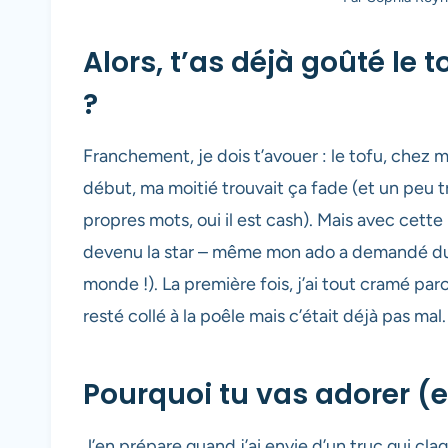
Alors, t’as déjà goûté le t
?
Franchement, je dois t’avouer : le tofu, chez m
début, ma moitié trouvait ça fade (et un peu t
propres mots, oui il est cash). Mais avec cett
devenu la star – même mon ado a demandé du ra
monde !). La première fois, j’ai tout cramé par
resté collé à la poêle mais c’était déjà pas mal
Pourquoi tu vas adorer (en
J’en prépare quand j’ai envie d’un truc qui claq