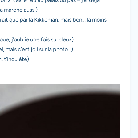
a marche aussi)
rait que par la Kikkoman, mais bon… la moins
oue, j’oublie une fois sur deux)
 mais c’est joli sur la photo…)
, t’inquiète)