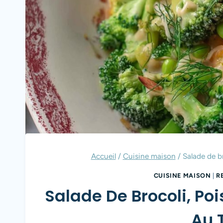
Accueil
/
Cuisine maison
/
Salade de br
CUISINE MAISON
|
R
Salade De Brocoli, Poi
Au 