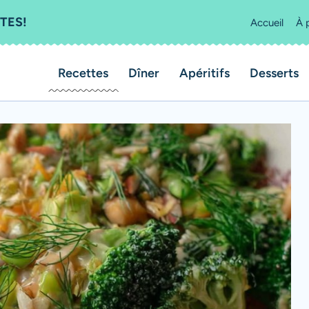
TES!
Accueil
À 
Recettes
Dîner
Apéritifs
Desserts