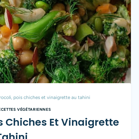
ocoli, pois chiches et vinaigrette au tahini
ECETTES VÉGÉTARIENNES
s Chiches Et Vinaigrette
Tahini