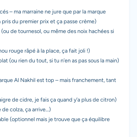
ncés – ma marraine ne jure que par la marque
à pris du premier prix et ça passe crème)
 (ou de tournesol, ou même des noix hachées si
u rouge râpé à la place, ça fait joli !)
at (ou rien du tout, si tu n’en as pas sous la main)
marque Al Nakhil est top – mais franchement, tant
gre de cidre, je fais ça quand y’a plus de citron)
e de colza, ça arrive…)
able (optionnel mais je trouve que ça équilibre