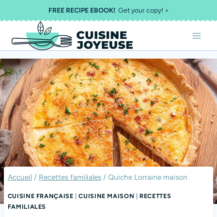
Aller
FREE RECIPE EBOOK!
Get your copy! >
au
contenu
Accueil
/
Recettes familiales
/
Quiche Lorraine maison
CUISINE FRANÇAISE
|
CUISINE MAISON
|
RECETTES
FAMILIALES