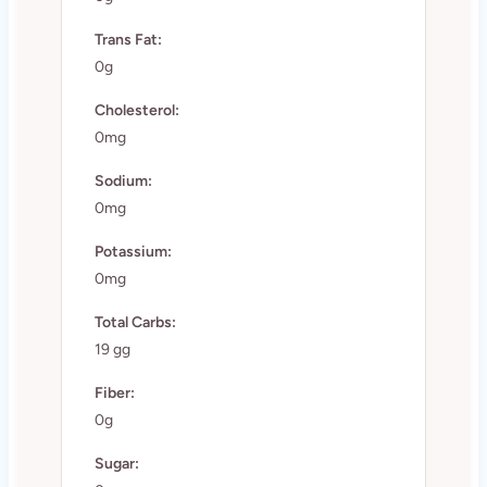
Trans Fat:
0g
Cholesterol:
0mg
Sodium:
0mg
Potassium:
0mg
Total Carbs:
19 gg
Fiber:
0g
Sugar: