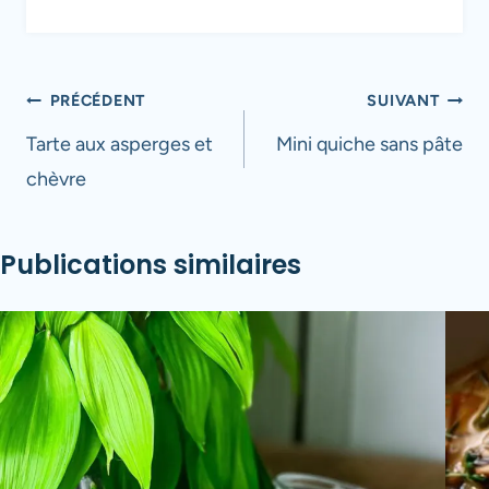
Navigation
PRÉCÉDENT
SUIVANT
de
Tarte aux asperges et
Mini quiche sans pâte
chèvre
l’article
Publications similaires