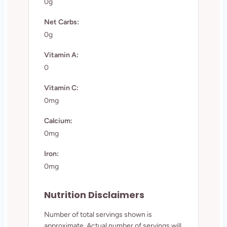
0g
Net Carbs:
0g
Vitamin A:
0
Vitamin C:
0mg
Calcium:
0mg
Iron:
0mg
Nutrition Disclaimers
Number of total servings shown is
approximate. Actual number of servings will