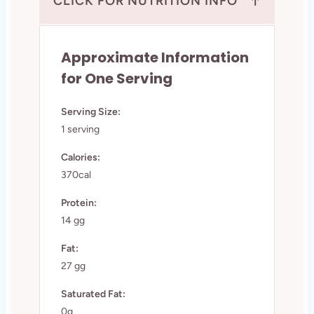
↑
CLICK FOR NUTRITION INFO
Approximate Information
for One Serving
Serving Size:
1 serving
Calories:
370cal
Protein:
14 gg
Fat:
27 gg
Saturated Fat:
0g