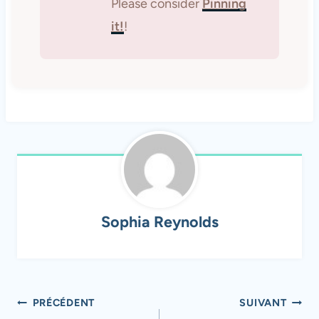
Please consider
Pinning
it!
!
Sophia Reynolds
Navigation
PRÉCÉDENT
SUIVANT