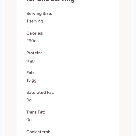
Serving Size:
1 serving
Calories:
290cal
Protein:
6 gg
Fat:
15 gg
Saturated Fat:
0g
Trans Fat:
0g
Cholesterol: