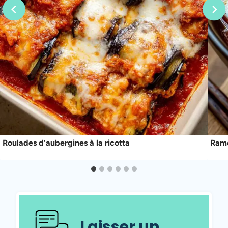
Roulades d’aubergines à la ricotta
Rame
Laisser un