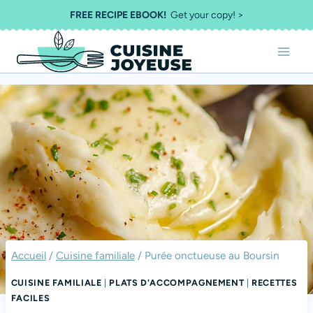
Aller
FREE RECIPE EBOOK!
Get your copy! >
au
contenu
Accueil
/
Cuisine familiale
/
Purée onctueuse au Boursin
CUISINE FAMILIALE
|
PLATS D'ACCOMPAGNEMENT
|
RECETTES
FACILES