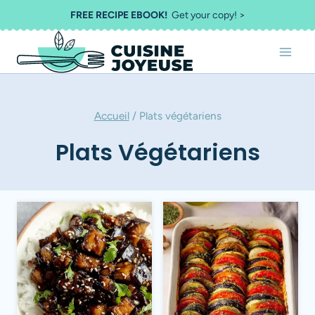
Aller
FREE RECIPE EBOOK!
Get your copy! >
au
contenu
Accueil
/
Plats végétariens
Plats Végétariens