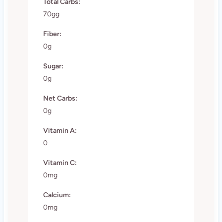
Total Carbs:
70gg
Fiber:
0g
Sugar:
0g
Net Carbs:
0g
Vitamin A:
0
Vitamin C:
0mg
Calcium:
0mg