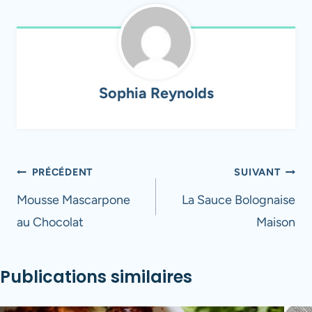
Sophia Reynolds
Navigation
PRÉCÉDENT
SUIVANT
de
Mousse Mascarpone
La Sauce Bolognaise
au Chocolat
Maison
l’article
Publications similaires