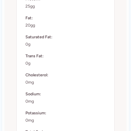
25gg
Fat:
20gg
Saturated Fat:
0g
Trans Fat:
0g
Cholesterol:
0mg
Sodium:
0mg
Potassium:
0mg