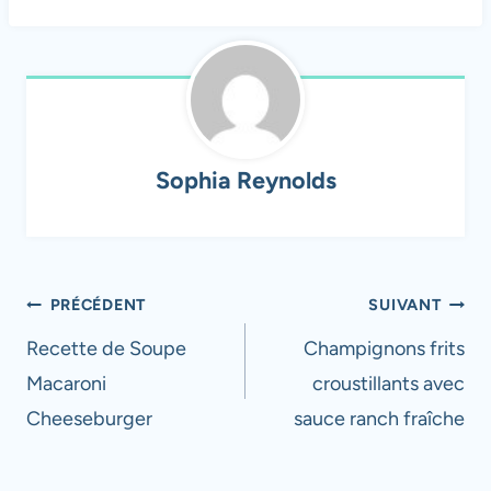
Sophia Reynolds
Navigation
PRÉCÉDENT
SUIVANT
de
Recette de Soupe
Champignons frits
Macaroni
croustillants avec
l’article
Cheeseburger
sauce ranch fraîche