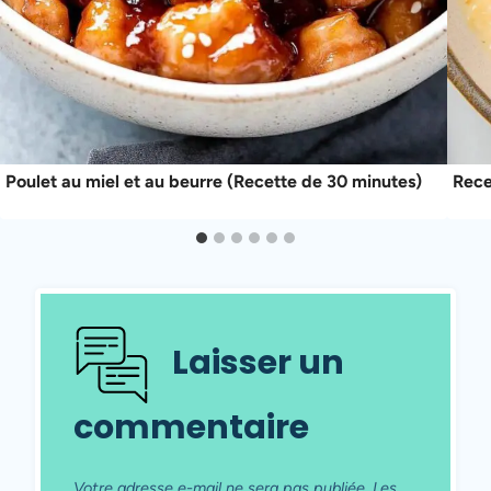
Poulet au miel et au beurre (Recette de 30 minutes)
Rece
Laisser un
commentaire
Votre adresse e-mail ne sera pas publiée.
Les