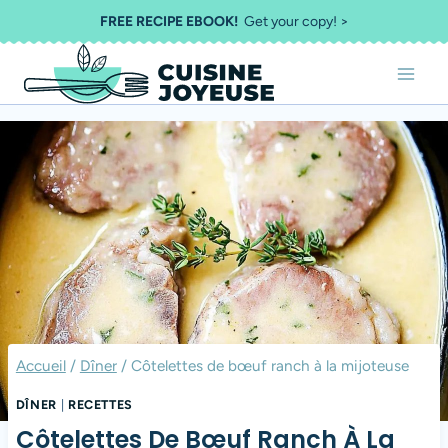
Aller
FREE RECIPE EBOOK!
Get your copy! >
au
contenu
Accueil
/
Dîner
/
Côtelettes de bœuf ranch à la mijoteuse
DÎNER
|
RECETTES
Côtelettes De Bœuf Ranch À La