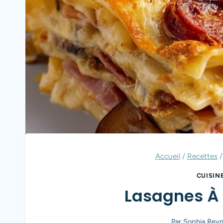
Accueil
/
Recettes
/
CUISIN
Lasagnes À
Par
Sophia Reyn