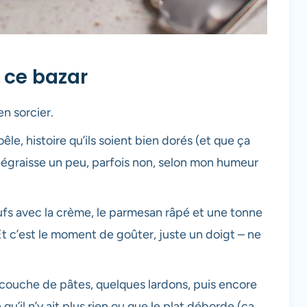
 ce bazar
en sorcier.
oêle, histoire qu’ils soient bien dorés (et que ça
 dégraisse un peu, parfois non, selon mon humeur
ufs avec la crème, le parmesan râpé et une tonne
Et c’est le moment de goûter, juste un doigt – ne
couche de pâtes, quelques lardons, puis encore
u’il n’y ait plus rien ou que le plat déborde (ça