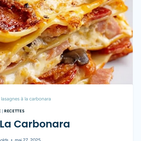
lasagnes à la carbonara
E
|
RECETTES
 La Carbonara
olds
mai 27, 2025