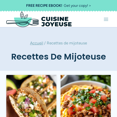
Aller
FREE RECIPE EBOOK!
Get your copy! >
au
contenu
Accueil
/
Recettes de mijoteuse
Recettes De Mijoteuse