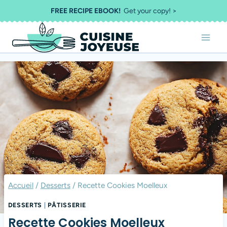
Aller
FREE RECIPE EBOOK!
Get your copy! >
au
contenu
Accueil
/
Desserts
/
Recette Cookies Moelleux​
DESSERTS
|
PÂTISSERIE
Recette Cookies Moelleux​