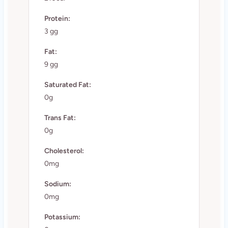
Protein:
3 gg
Fat:
9 gg
Saturated Fat:
0g
Trans Fat:
0g
Cholesterol:
0mg
Sodium:
0mg
Potassium: