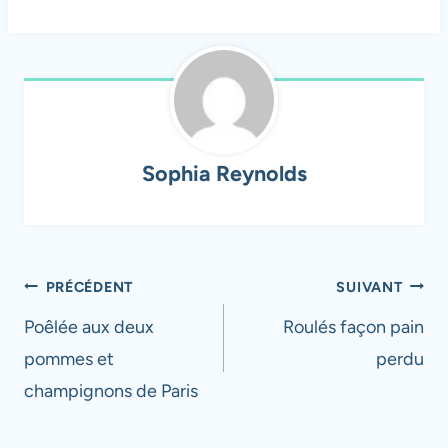
Sophia Reynolds
Navigation
PRÉCÉDENT
SUIVANT
de
Poêlée aux deux
Roulés façon pain
pommes et
perdu
l’article
champignons de Paris