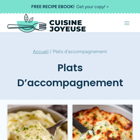
Aller
FREE RECIPE EBOOK!
Get your copy! >
au
contenu
Accueil
/
Plats d'accompagnement
Plats
D’accompagnement