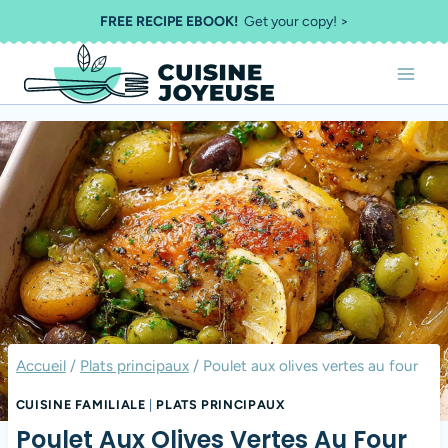
Aller
FREE RECIPE EBOOK!
Get your copy! >
au
contenu
Accueil
/
Plats principaux
/
Poulet aux olives vertes au four
CUISINE FAMILIALE
|
PLATS PRINCIPAUX
Poulet Aux Olives Vertes Au Four