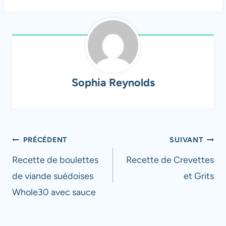
Sophia Reynolds
Navigation
PRÉCÉDENT
SUIVANT
de
Recette de boulettes
Recette de Crevettes
de viande suédoises
et Grits
l’article
Whole30 avec sauce