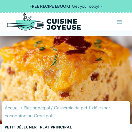
Aller
FREE RECIPE EBOOK!
Get your copy! >
au
contenu
Accueil
/
Plat principal
/
Casserole de petit-déjeuner
cocooning au Crockpot
PETIT DÉJEUNER
|
PLAT PRINCIPAL