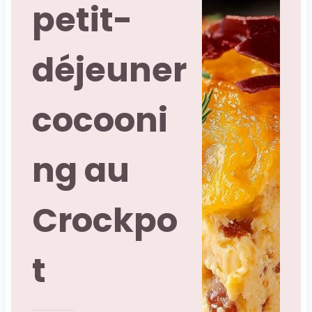
petit-
déjeuner
cocooni
ng au
Crockpo
t