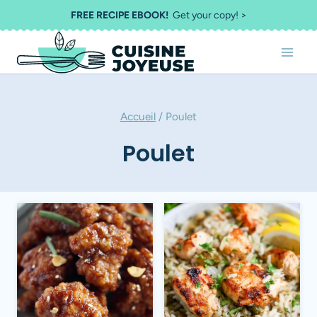
Aller
FREE RECIPE EBOOK!
Get your copy! >
au
contenu
Accueil
/
Poulet
Poulet