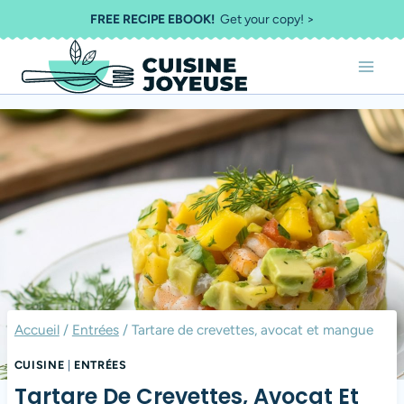
Aller
FREE RECIPE EBOOK!
Get your copy! >
au
contenu
Accueil
/
Entrées
/
Tartare de crevettes, avocat et mangue
CUISINE
|
ENTRÉES
Tartare De Crevettes, Avocat Et