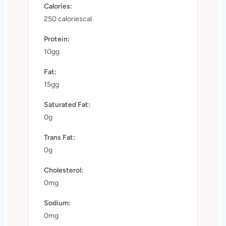
Calories:
250 caloriescal
Protein:
10gg
Fat:
15gg
Saturated Fat:
0g
Trans Fat:
0g
Cholesterol:
0mg
Sodium:
0mg