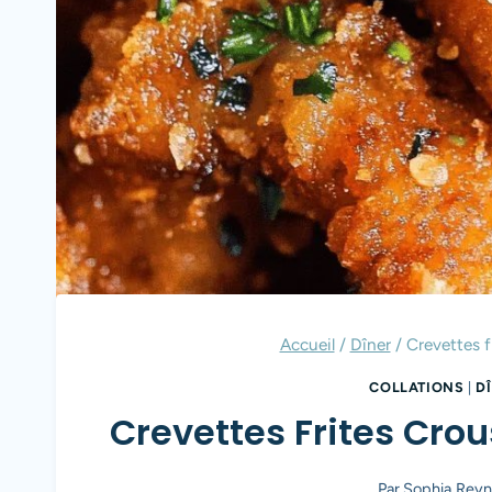
Accueil
/
Dîner
/
Crevettes f
COLLATIONS
|
D
Crevettes Frites Crou
Par
Sophia Reyn