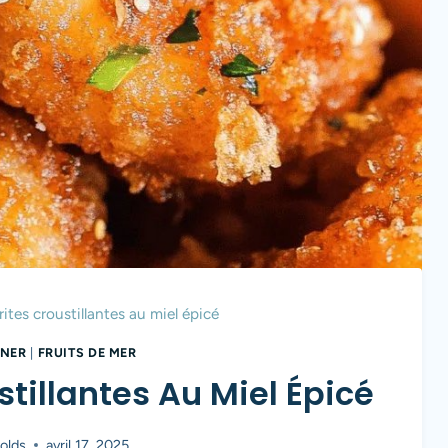
rites croustillantes au miel épicé
ÎNER
|
FRUITS DE MER
stillantes Au Miel Épicé
olds
avril 17, 2025