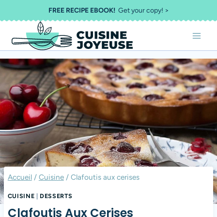
Aller
FREE RECIPE EBOOK!
Get your copy! >
au
contenu
Accueil
/
Cuisine
/
Clafoutis aux cerises
CUISINE
|
DESSERTS
Clafoutis Aux Cerises