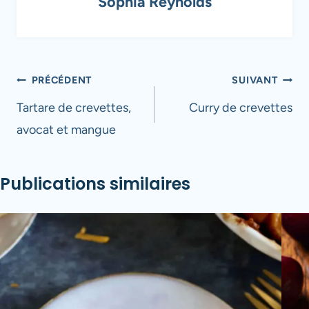
Sophia Reynolds
Navigation
PRÉCÉDENT
SUIVANT
de
Tartare de crevettes,
Curry de crevettes
avocat et mangue
l’article
Publications similaires