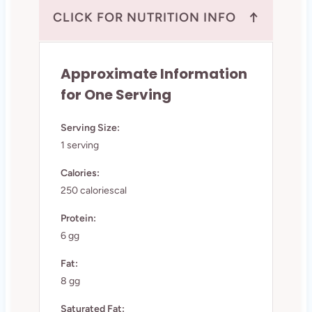
↑
CLICK FOR NUTRITION INFO
Approximate Information
for One Serving
Serving Size:
1 serving
Calories:
250 caloriescal
Protein:
6 gg
Fat:
8 gg
Saturated Fat: