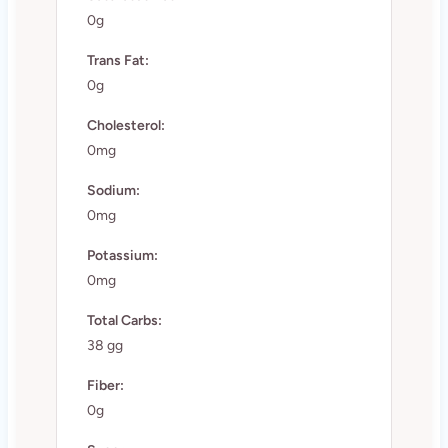
0g
Trans Fat:
0g
Cholesterol:
0mg
Sodium:
0mg
Potassium:
0mg
Total Carbs:
38 gg
Fiber:
0g