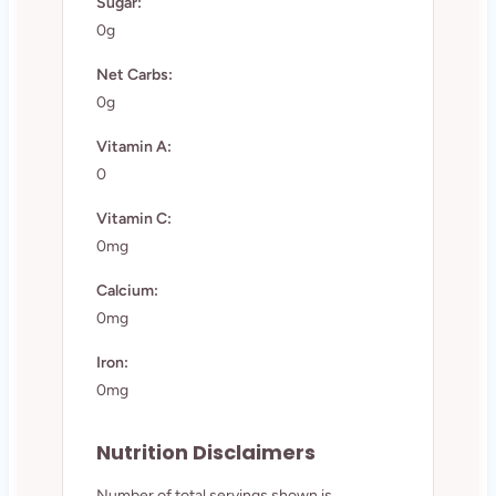
Sugar:
0g
Net Carbs:
0g
Vitamin A:
0
Vitamin C:
0mg
Calcium:
0mg
Iron:
0mg
Nutrition Disclaimers
Number of total servings shown is