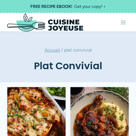
Aller
FREE RECIPE EBOOK!
Get your copy! >
au
contenu
Accueil
/
plat convivial
Plat Convivial