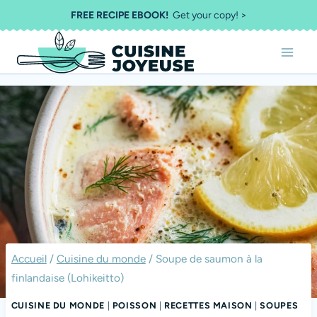
Aller
FREE RECIPE EBOOK!
Get your copy! >
au
contenu
Accueil
/
Cuisine du monde
/
Soupe de saumon à la
finlandaise (Lohikeitto)
CUISINE DU MONDE
|
POISSON
|
RECETTES MAISON
|
SOUPES