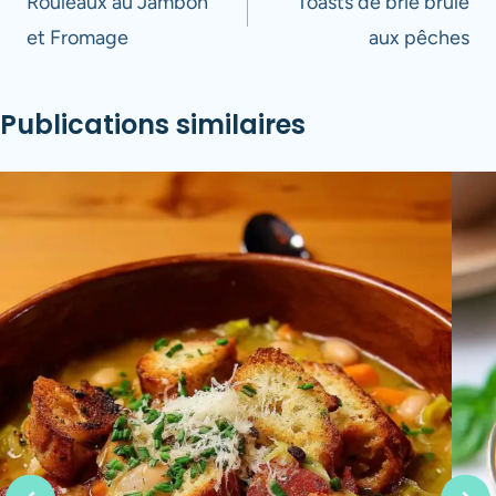
de
Rouleaux au Jambon
Toasts de brie brûlé
et Fromage
aux pêches
l’article
Publications similaires