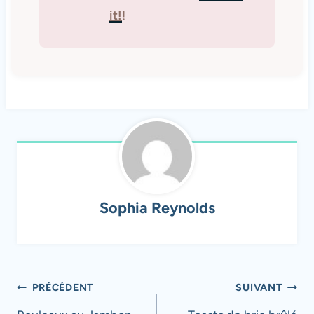
it!
!
Sophia Reynolds
Navigation
PRÉCÉDENT
SUIVANT