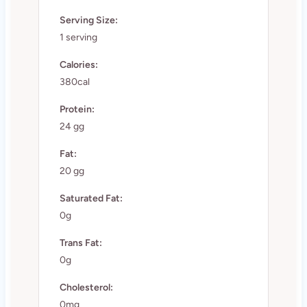
Serving Size:
1 serving
Calories:
380cal
Protein:
24 gg
Fat:
20 gg
Saturated Fat:
0g
Trans Fat:
0g
Cholesterol:
0mg