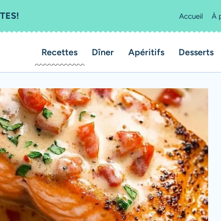
TES!
Accueil
À 
Recettes
Dîner
Apéritifs
Desserts