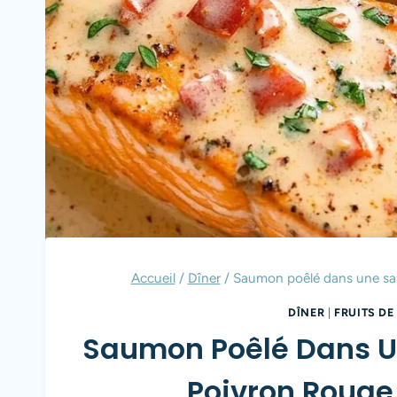
Accueil
/
Dîner
/
Saumon poêlé dans une sa
DÎNER
|
FRUITS DE
Saumon Poêlé Dans 
Poivron Rouge