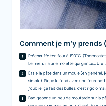
Comment je m’y prends (e
Préchauffe ton four à 190°C. (Thermostat
Le mien, il a une molette qui grince… bref.
Étale la pâte dans un moule (en général, je
simple). Pique le fond avec une fourchet
j’oublie, ça fait des bulles, c’est rigolo m
Badigeonne un peu de moutarde sur la pâte
peps — mais mes enfants râlent donc parf