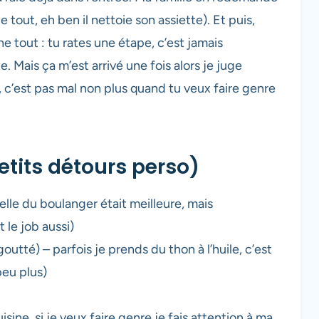
e tout, eh ben il nettoie son assiette). Et puis,
ne tout : tu rates une étape, c’est jamais
e. Mais ça m’est arrivé une fois alors je juge
, c’est pas mal non plus quand tu veux faire genre
etits détours perso)
elle du boulanger était meilleure, mais
le job aussi)
utté) – parfois je prends du thon à l’huile, c’est
peu plus)
sine, si je veux faire genre je fais attention à ma