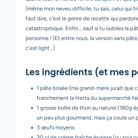
(même mon neveu difficile, tu sais, celui qui tri
faut dire, c’est le genre de recette qui pardon
catastrophique. Enfin… sauf si tu oublies la pât
personne ! (Et entre nous, la version sans pâte
c’est light…)
Les ingrédients (et mes p
1 pâte brisée (ma grand-mère jurait que c
franchement la Herta du supermarché fait 
1 grosse boîte de thon au naturel (180g égo
un peu plus gourmand, mais ça coule un 
3 œufs moyens
20 cl de crème fraîche épaisse (ou soja cui