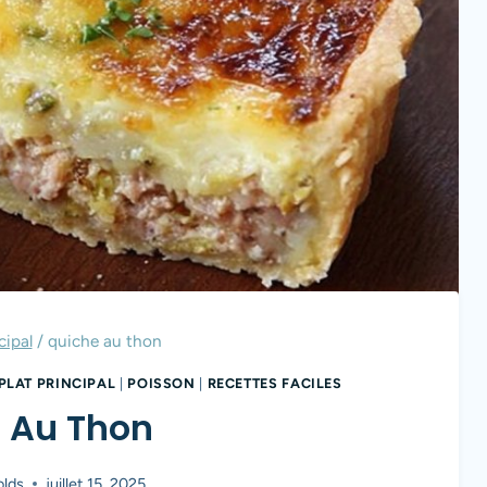
cipal
/
quiche au thon​
PLAT PRINCIPAL
|
POISSON
|
RECETTES FACILES
 Au Thon​
olds
juillet 15, 2025