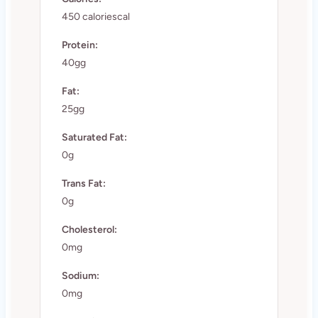
450 caloriescal
Protein:
40gg
Fat:
25gg
Saturated Fat:
0g
Trans Fat:
0g
Cholesterol:
0mg
Sodium:
0mg