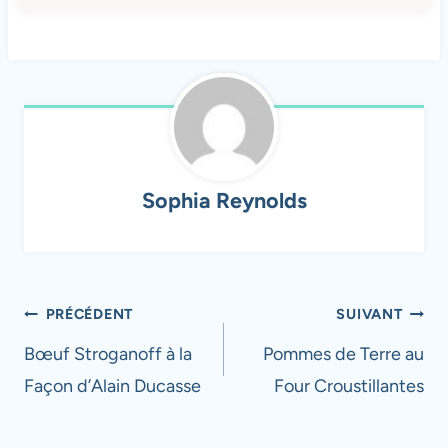
Sophia Reynolds
Navigation
PRÉCÉDENT
SUIVANT
de
Bœuf Stroganoff à la
Pommes de Terre au
Façon d’Alain Ducasse
Four Croustillantes
l’article