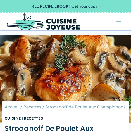
Aller
FREE RECIPE EBOOK!
Get your copy! >
au
contenu
Accueil
/
Recettes
/
Stroganoff de Poulet aux Champignons
CUISINE
|
RECETTES
Stroganoff De Poulet Aux