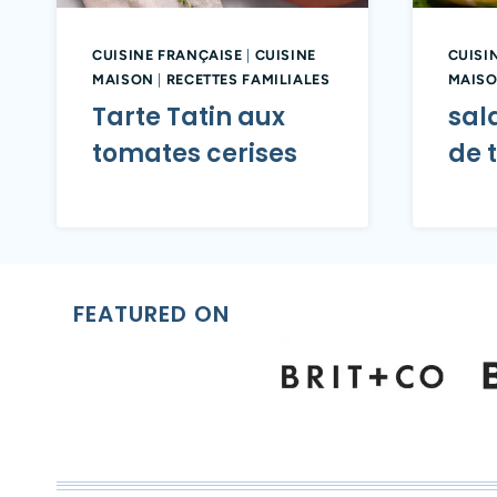
CUISINE FRANÇAISE
|
CUISINE
CUISI
MAISON
|
RECETTES FAMILIALES
MAIS
Tarte Tatin aux
sal
tomates cerises
de t
FEATURED ON