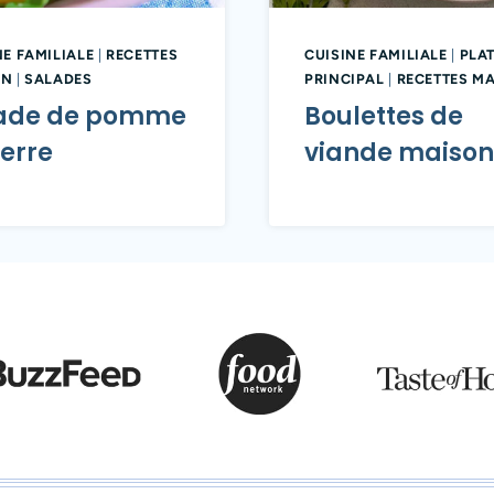
NE FAMILIALE
|
RECETTES
CUISINE FAMILIALE
|
PLA
ON
|
SALADES
PRINCIPAL
|
RECETTES M
ade de pomme
Boulettes de
erre​
viande maison