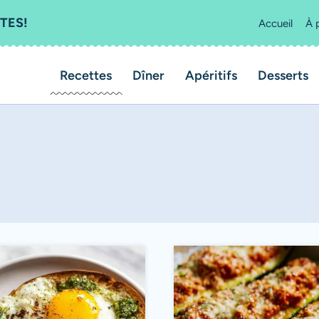
TES!
Accueil
À 
Recettes
Dîner
Apéritifs
Desserts