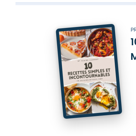
P
1
M