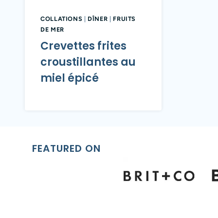
COLLATIONS
|
DÎNER
|
FRUITS
DE MER
Crevettes frites
croustillantes au
miel épicé
FEATURED ON