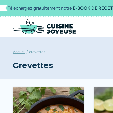
Aller
Téléchargez gratuitement notre
E-BOOK DE RECET
au
contenu
Accueil
/
crevettes
Crevettes