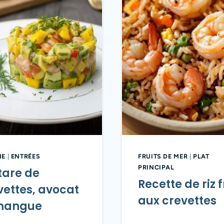
NE
|
ENTRÉES
FRUITS DE MER
|
PLAT
PRINCIPAL
tare de
Recette de riz f
vettes, avocat
aux crevettes
mangue