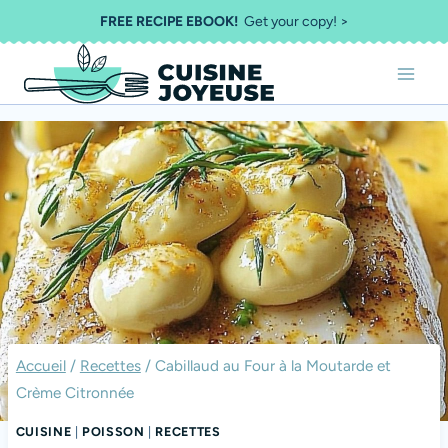
Aller
FREE RECIPE EBOOK!
Get your copy! >
au
contenu
Accueil
/
Recettes
/
Cabillaud au Four à la Moutarde et
Crème Citronnée
CUISINE
|
POISSON
|
RECETTES