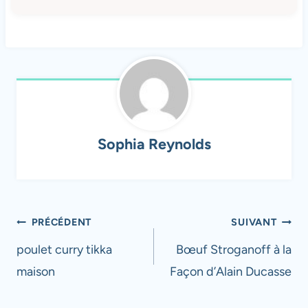
Sophia Reynolds
Navigation
PRÉCÉDENT
SUIVANT
de
poulet curry tikka
Bœuf Stroganoff à la
maison
Façon d’Alain Ducasse
l’article