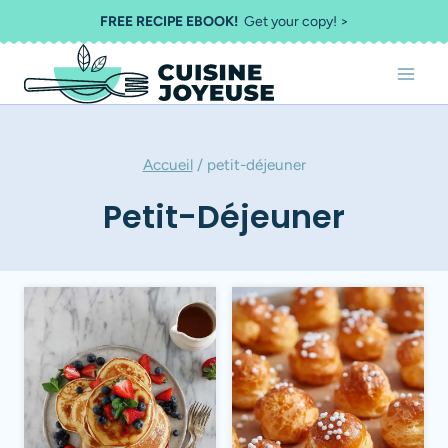
Aller
FREE RECIPE EBOOK!
Get your copy! >
au
contenu
Accueil
/
petit-déjeuner
Petit-Déjeuner