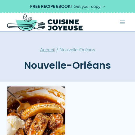
Aller
FREE RECIPE EBOOK!
Get your copy! >
au
contenu
Accueil
/
Nouvelle-Orléans
Nouvelle-Orléans