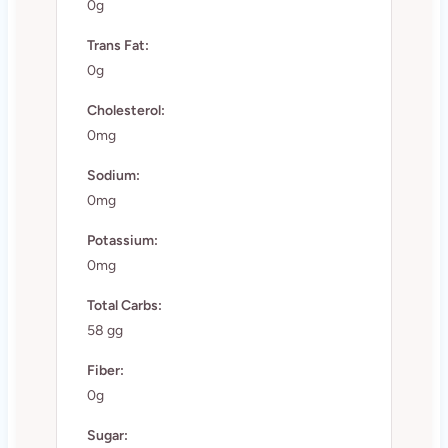
0g
Trans Fat:
0g
Cholesterol:
0mg
Sodium:
0mg
Potassium:
0mg
Total Carbs:
58 gg
Fiber:
0g
Sugar: