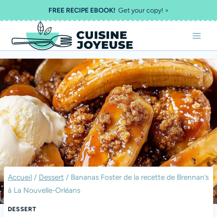
Aller
FREE RECIPE EBOOK!
Get your copy! >
au
contenu
Accueil
/
Dessert
/
Bananas Foster de la recette de Brennan’s
à La Nouvelle-Orléans
DESSERT