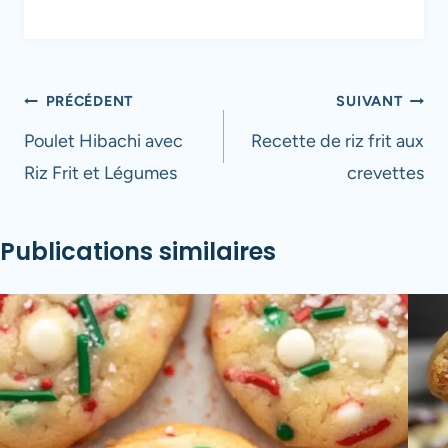
Navigation
PRÉCÉDENT
SUIVANT
de
Poulet Hibachi avec
Recette de riz frit aux
Riz Frit et Légumes
crevettes
l’article
Publications similaires