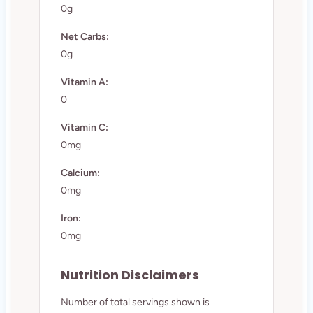
0g
Net Carbs:
0g
Vitamin A:
0
Vitamin C:
0mg
Calcium:
0mg
Iron:
0mg
Nutrition Disclaimers
Number of total servings shown is