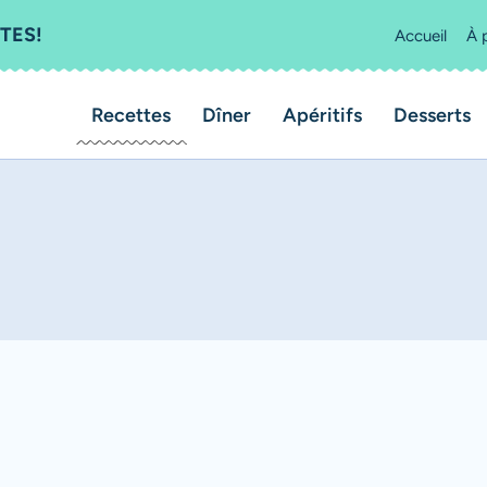
TES!
Accueil
À 
Recettes
Dîner
Apéritifs
Desserts