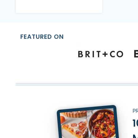
FEATURED ON
P
1
M