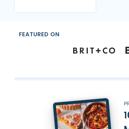
FEATURED ON
P
1
M