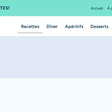
TES!
Accueil
À 
Recettes
Dîner
Apéritifs
Desserts