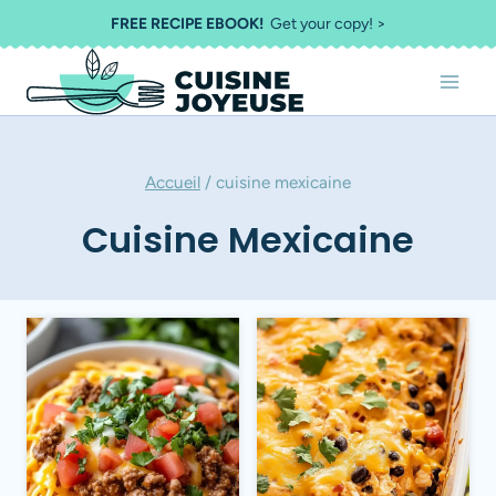
Aller
FREE RECIPE EBOOK!
Get your copy! >
au
contenu
Accueil
/
cuisine mexicaine
Cuisine Mexicaine