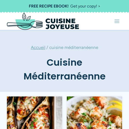
Aller
FREE RECIPE EBOOK!
Get your copy! >
au
contenu
Accueil
/
cuisine méditerranéenne
Cuisine
Méditerranéenne