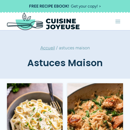
Aller
FREE RECIPE EBOOK!
Get your copy! >
au
contenu
Accueil
/
astuces maison
Astuces Maison