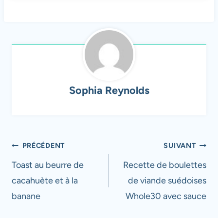
Sophia Reynolds
Navigation
PRÉCÉDENT
SUIVANT
de
Toast au beurre de
Recette de boulettes
cacahuète et à la
de viande suédoises
l’article
banane
Whole30 avec sauce