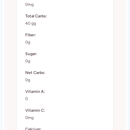
0mg
Total Carbs:
40 gg
Fiber:
0g
Sugar:
0g
Net Carbs:
0g
Vitamin A:
0
Vitamin C:
0mg
Calcium: