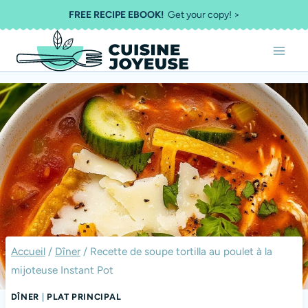
Aller
FREE RECIPE EBOOK!
Get your copy! >
au
contenu
Accueil
/
Dîner
/
Recette de soupe tortilla au poulet à la
mijoteuse Instant Pot
DÎNER
|
PLAT PRINCIPAL