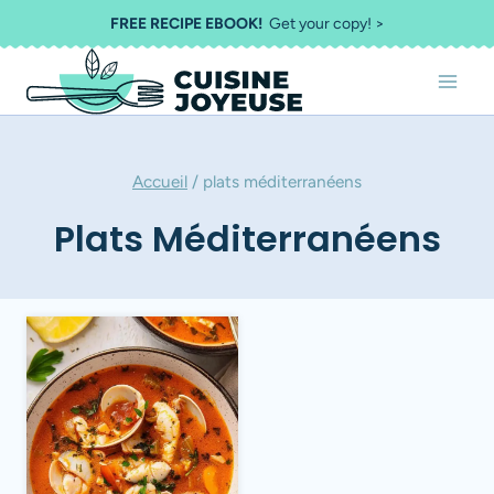
Aller
FREE RECIPE EBOOK!
Get your copy! >
au
contenu
Accueil
/
plats méditerranéens
Plats Méditerranéens