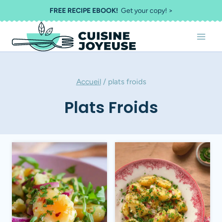
Aller
FREE RECIPE EBOOK!
Get your copy! >
au
contenu
Accueil
/
plats froids
Plats Froids