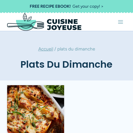
Aller
FREE RECIPE EBOOK!
Get your copy! >
au
contenu
Accueil
/
plats du dimanche
Plats Du Dimanche