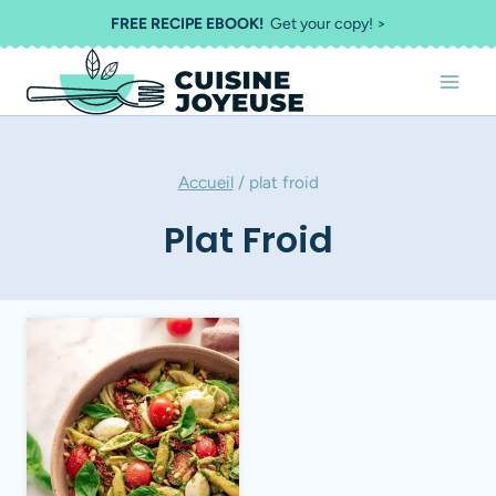
Aller
FREE RECIPE EBOOK!
Get your copy! >
au
contenu
Accueil
/
plat froid
Plat Froid