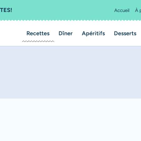
TES!
Accueil
À 
Recettes
Dîner
Apéritifs
Desserts