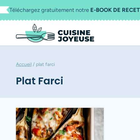
Aller
Téléchargez gratuitement notre
E-BOOK DE RECET
au
contenu
Accueil
/
plat farci
Plat Farci