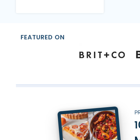
FEATURED ON
P
1
M