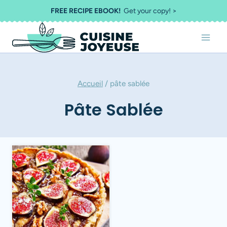
Aller
FREE RECIPE EBOOK!
Get your copy! >
au
contenu
Accueil
/
pâte sablée
Pâte Sablée