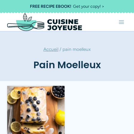
Aller
FREE RECIPE EBOOK!
Get your copy! >
au
contenu
Accueil
/
pain moelleux
Pain Moelleux