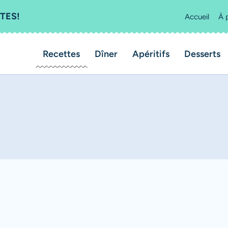
TES!
Accueil
À 
Recettes
Dîner
Apéritifs
Desserts