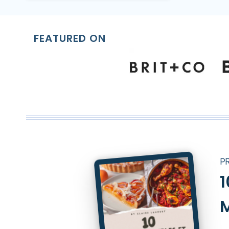
FEATURED ON
P
1
M