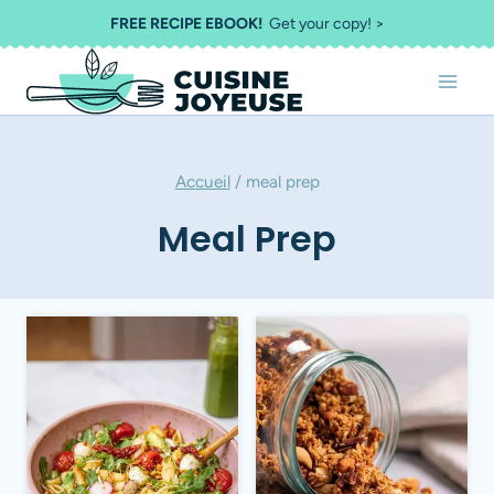
Aller
FREE RECIPE EBOOK!
Get your copy! >
au
contenu
Accueil
/
meal prep
Meal Prep