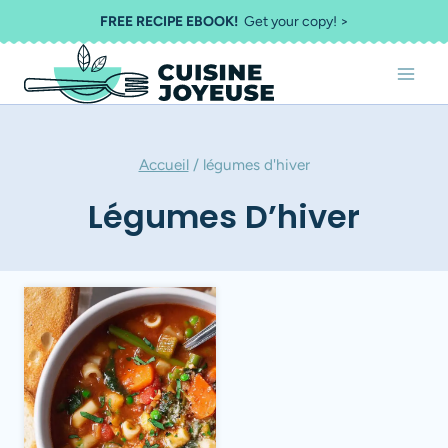
Aller
FREE RECIPE EBOOK!
Get your copy! >
au
contenu
Accueil
/
légumes d'hiver
Légumes D’hiver