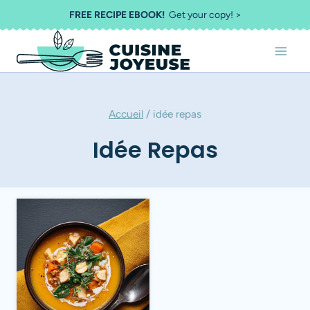
Aller
FREE RECIPE EBOOK!
Get your copy! >
au
contenu
Accueil
/
idée repas
Idée Repas