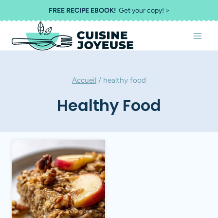
Aller
FREE RECIPE EBOOK!
Get your copy! >
au
contenu
Accueil
/
healthy food
Healthy Food