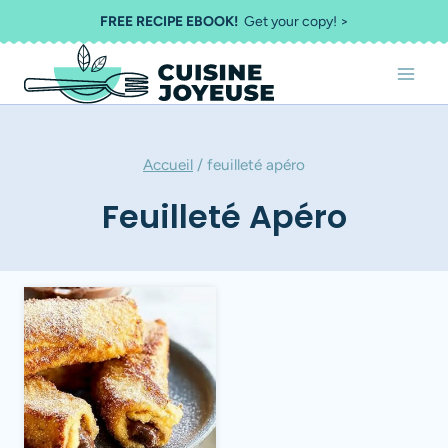
Aller
FREE RECIPE EBOOK!
Get your copy! >
au
contenu
Accueil
/
feuilleté apéro
Feuilleté Apéro