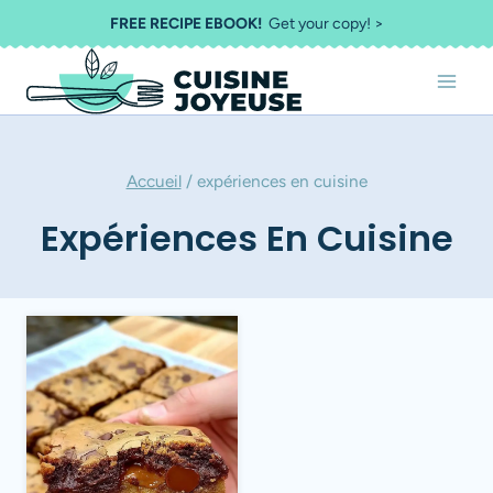
Aller
FREE RECIPE EBOOK!
Get your copy! >
au
contenu
Accueil
/
expériences en cuisine
Expériences En Cuisine