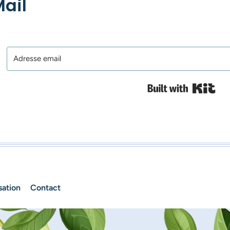
ail
Bui
sation
Contact