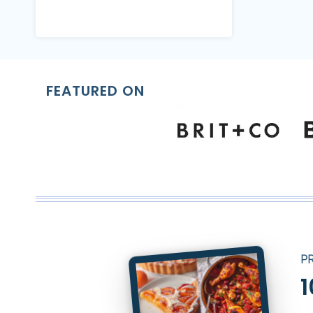
FEATURED ON
P
1