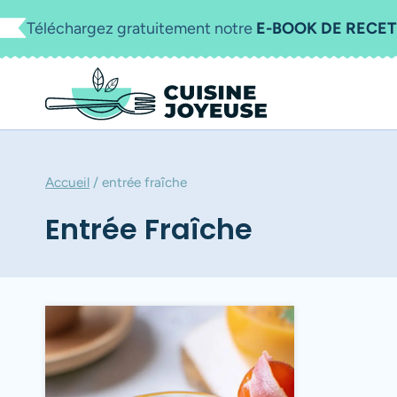
Aller
Téléchargez gratuitement notre
E-BOOK DE RECET
au
contenu
Accueil
/
entrée fraîche
Entrée Fraîche