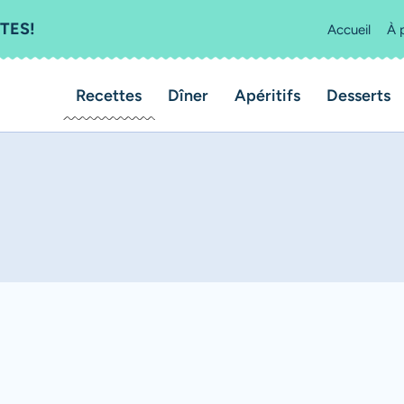
TES!
Accueil
À 
Recettes
Dîner
Apéritifs
Desserts